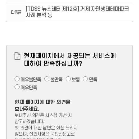
[TDSS 뉴스레터 제12호] 거제 자연생태테마파크
다음글
사례 분석 등
만
족
도
현재페이지에서 제공되는 서비스에
조
사
대하여 만족하십니까?
매
불
보
만
매우불만족
불만족
보통
만족
우
만
통
족
매
매우만족
불
족
우
만
만
현재 페이지에 대한 의견을
족
족
보내주세요.
보내주신 의견은 시스템 개선 시
참고하겠습니다.
※ 의견에 대한 답변은 회신 드리지
않으며, 질의사항은 국민신문고로